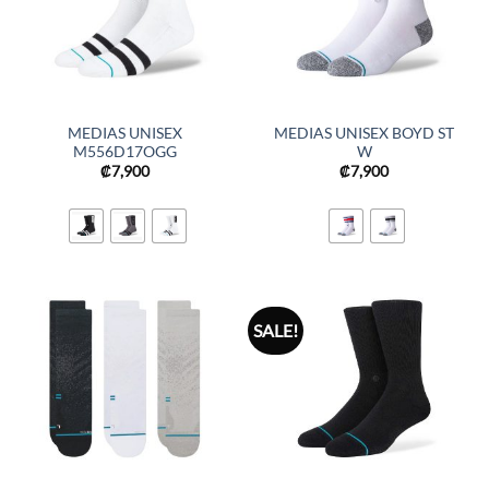
MEDIAS UNISEX
MEDIAS UNISEX BOYD ST
M556D17OGG
W
₡
7,900
₡
7,900
SALE!