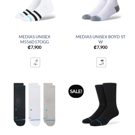
MEDIAS UNISEX
MEDIAS UNISEX BOYD ST
M556D17OGG
W
₡
7,900
₡
7,900
SALE!