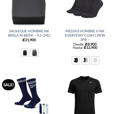
SALVEQUE HOMBRE NK
MEDIAS HOMBRE U NK
BRSLA M BKPK – 9.5 (24L)
EVERYDAY CUSH CREW
3PR –
₡
21,900
Desde:
₡
8,900
Hasta:
₡
12,900
SALE!