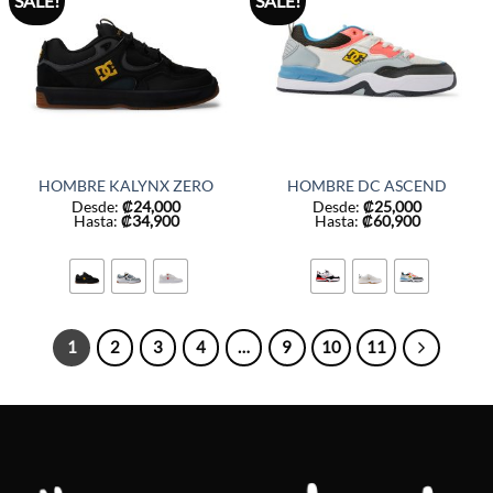
SALE!
SALE!
HOMBRE KALYNX ZERO
HOMBRE DC ASCEND
Desde:
₡
24,000
Desde:
₡
25,000
Hasta:
₡
34,900
Hasta:
₡
60,900
1
2
3
4
…
9
10
11