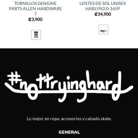
TORNILLOS GENIUNE
LENTES DE SOL UNISEX
PARTS ALLEN HARDWARE
HARLYN2.0-165P
7
₡
34,900
₡
3,900
Lo mejor en ropa, accesorios y calzado skate.
GENERAL