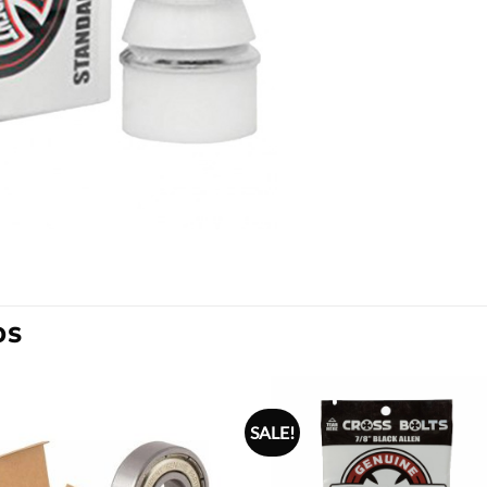
OS
SALE!