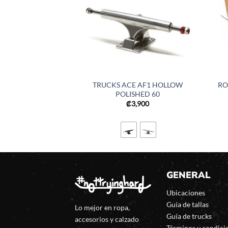
TRUCKS ACE AF1 HOLLOW
RO
POLISHED 60
₡
3,900
GENERAL
Ubicaciones
Guía de tallas
Lo mejor en ropa,
Guía de trucks
accesorios y calzado
Términos y condici