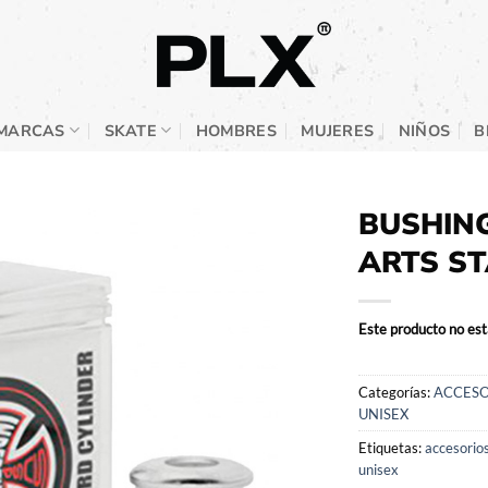
MARCAS
SKATE
HOMBRES
MUJERES
NIÑOS
B
BUSHING
ARTS S
Este producto no est
Categorías:
ACCESO
UNISEX
Etiquetas:
accesorio
unisex