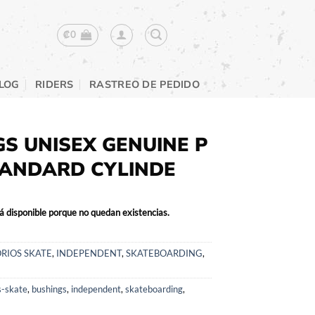
₡
0
LOG
RIDERS
RASTREO DE PEDIDO
S UNISEX GENUINE P
TANDARD CYLINDE
á disponible porque no quedan existencias.
RIOS SKATE
,
INDEPENDENT
,
SKATEBOARDING
,
s-skate
,
bushings
,
independent
,
skateboarding
,