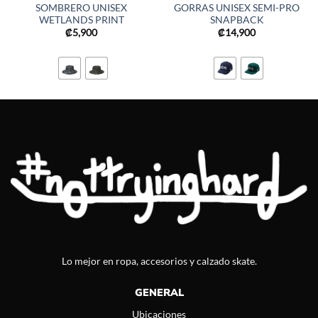
SOMBRERO UNISEX
GORRAS UNISEX SEMI-PRO
WETLANDS PRINT
SNAPBACK
₡
5,900
₡
14,900
Lo mejor en ropa, accesorios y calzado skate.
GENERAL
Ubicaciones