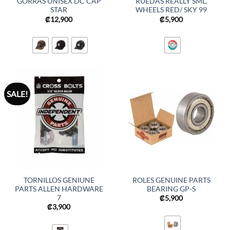
GORRAS UNISEX DC CAP
RUEDAS REALLY SML.
STAR
WHEELS RED/ SKY 99
₡
12,900
₡
5,900
SALE!
TORNILLOS GENIUNE
ROLES GENUINE PARTS
PARTS ALLEN HARDWARE
BEARING GP-S
7
₡
5,900
₡
3,900