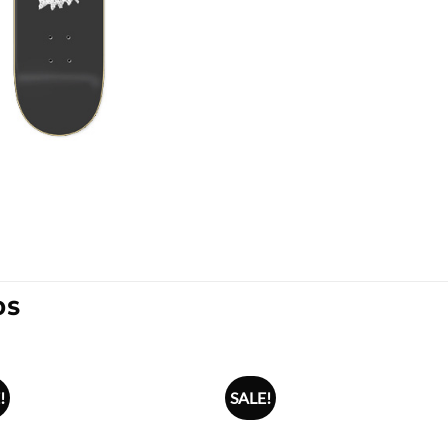
OS
!
SALE!