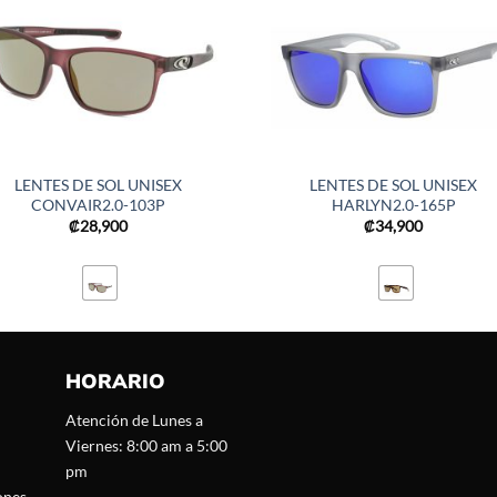
LENTES DE SOL UNISEX
LENTES DE SOL UNISEX
CONVAIR2.0-103P
HARLYN2.0-165P
₡
28,900
₡
34,900
HORARIO
Atención de Lunes a
Viernes: 8:00 am a 5:00
pm
ones