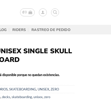
₡
0
LOG
RIDERS
RASTREO DE PEDIDO
NISEX SINGLE SKULL
OARD
á disponible porque no quedan existencias.
RIOS
,
SKATEBOARDING
,
UNISEX
,
ZERO
s
,
decks
,
skateboarding
,
unisex
,
zero