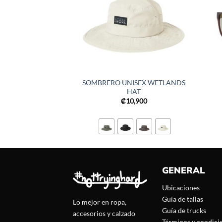
SOMBRERO UNISEX WETLANDS
HAT
₡
10,900
GENERAL
Ubicaciones
Guía de tallas
Lo mejor en ropa,
Guía de trucks
accesorios y calzado
Términos y condici