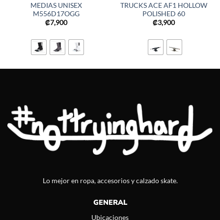
MEDIAS UNISEX
TRUCKS ACE AF1 HOLLOW
M556D17OGG
POLISHED 60
₡
7,900
₡
3,900
Lo mejor en ropa, accesorios y calzado skate.
GENERAL
Ubicaciones