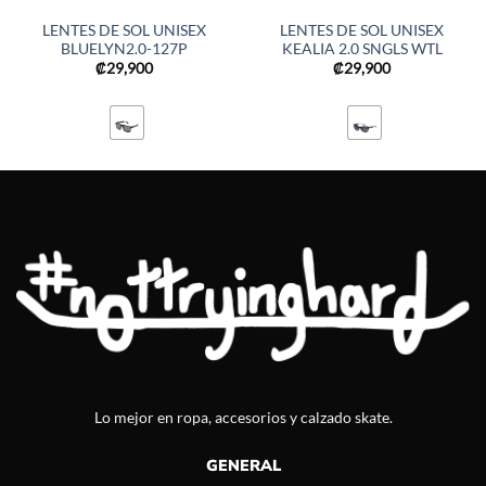
LENTES DE SOL UNISEX
LENTES DE SOL UNISEX
BLUELYN2.0-127P
KEALIA 2.0 SNGLS WTL
₡
29,900
₡
29,900
Lo mejor en ropa, accesorios y calzado skate.
GENERAL