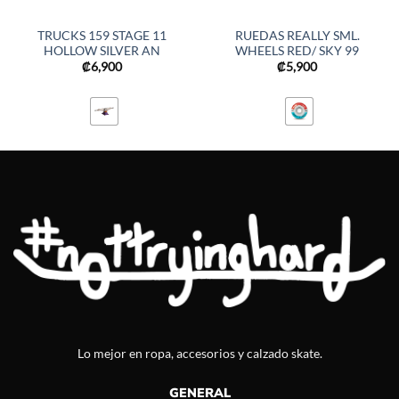
TRUCKS 159 STAGE 11
RUEDAS REALLY SML.
HOLLOW SILVER AN
WHEELS RED/ SKY 99
₡
6,900
₡
5,900
Lo mejor en ropa, accesorios y calzado skate.
GENERAL