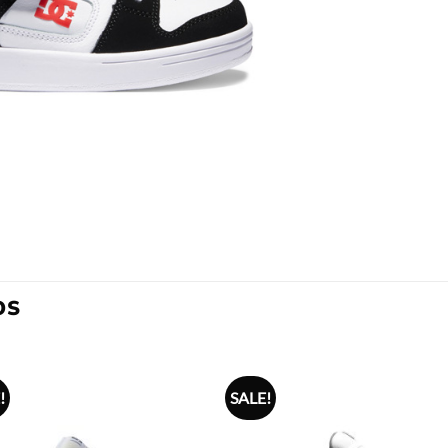
OS
!
SALE!