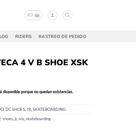
₡
0
LOG
RIDERS
RASTREO DE PEDIDO
ECA 4 V B SHOE XSK
á disponible porque no quedan existencias.
DO
,
DC SHOES
,
JR
,
SKATEBOARDING
c-shoes
,
jr
,
n/a
,
skateboarding