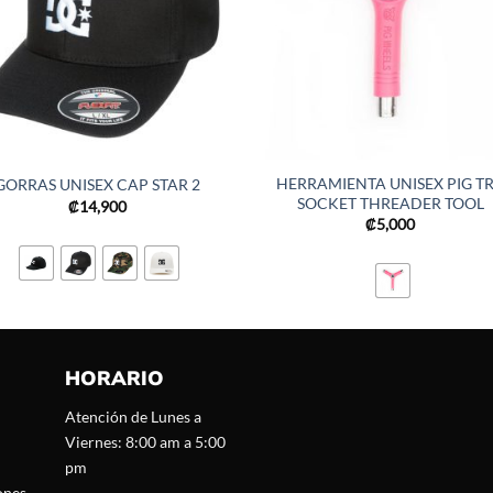
HERRAMIENTA UNISEX PIG TR
GORRAS UNISEX CAP STAR 2
SOCKET THREADER TOOL
₡
14,900
₡
5,000
HORARIO
Atención de Lunes a
Viernes: 8:00 am a 5:00
pm
ones