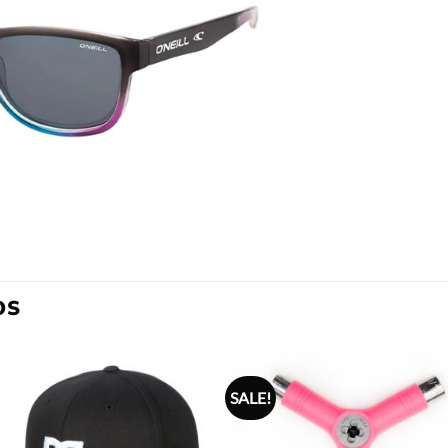
OS
SALE!