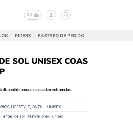
₡
0
LOG
RIDERS
RASTREO DE PEDIDO
DE SOL UNISEX COAS
1P
á disponible porque no quedan existencias.
RIOS
,
LIFESTYLE
,
ONEILL
,
UNISEX
s
,
lentes-de-sol
,
lifestyle
,
oneill
,
unisex