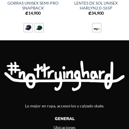
GORRAS UNISEX SEMI-PRO
LENTES DE SOL UNISEX
SNAPBACK
HARLYN2.0-165P
₡
14,900
₡
34,900
Lo mejor en ropa, accesorios y calzado skate.
GENERAL
Ubicaciones