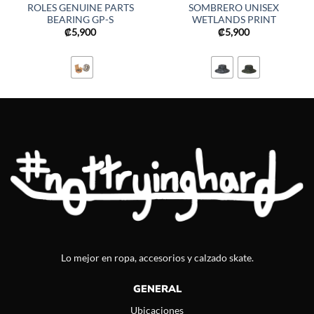
ROLES GENUINE PARTS
SOMBRERO UNISEX
BEARING GP-S
WETLANDS PRINT
₡
5,900
₡
5,900
Lo mejor en ropa, accesorios y calzado skate.
GENERAL
Ubicaciones