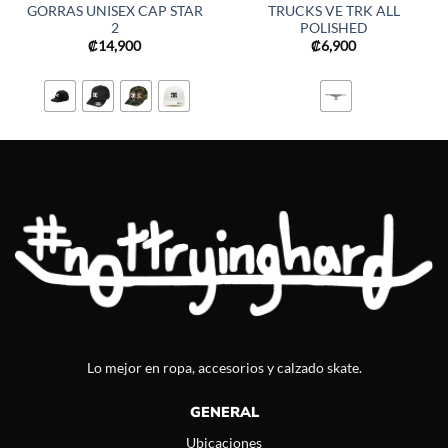
GORRAS UNISEX CAP STAR
TRUCKS VE TRK ALL
2
POLISHED
₡
14,900
₡
6,900
Lo mejor en ropa, accesorios y calzado skate.
GENERAL
Ubicaciones