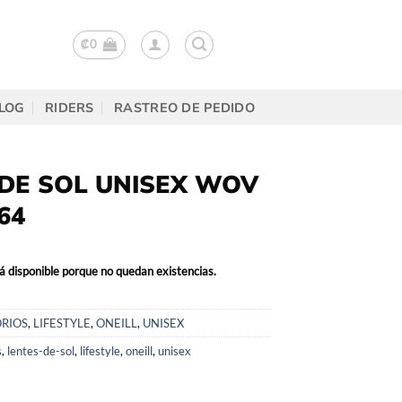
₡
0
LOG
RIDERS
RASTREO DE PEDIDO
DE SOL UNISEX WOV
64
á disponible porque no quedan existencias.
RIOS
,
LIFESTYLE
,
ONEILL
,
UNISEX
s
,
lentes-de-sol
,
lifestyle
,
oneill
,
unisex