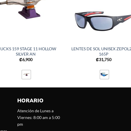
RUCKS 159 STAGE 11 HOLLOW
LENTES DE SOL UNISEX ZEPOL2
SILVER AN
165P
₡
6,900
₡
31,750
HORARIO
Atención de Lunes a
Viernes: 8:00 am a 5:00
pm
ones