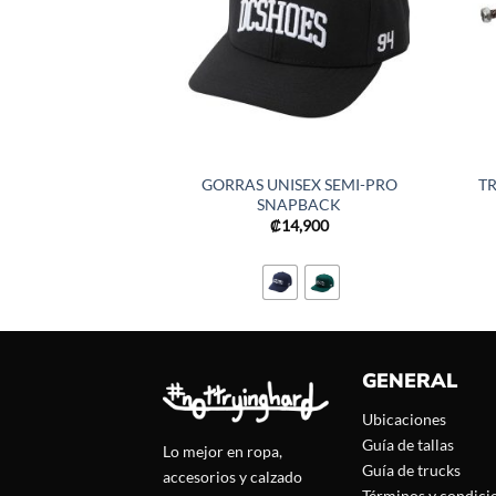
GORRAS UNISEX SEMI-PRO
T
SNAPBACK
₡
14,900
GENERAL
Ubicaciones
Guía de tallas
Lo mejor en ropa,
Guía de trucks
accesorios y calzado
Términos y condici