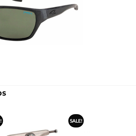
OS
!
SALE!