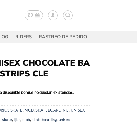
₡
0
LOG
RIDERS
RASTREO DE PEDIDO
NISEX CHOCOLATE BA
 STRIPS CLE
á disponible porque no quedan existencias.
RIOS SKATE
,
MOB
,
SKATEBOARDING
,
UNISEX
s-skate
,
lijas
,
mob
,
skateboarding
,
unisex