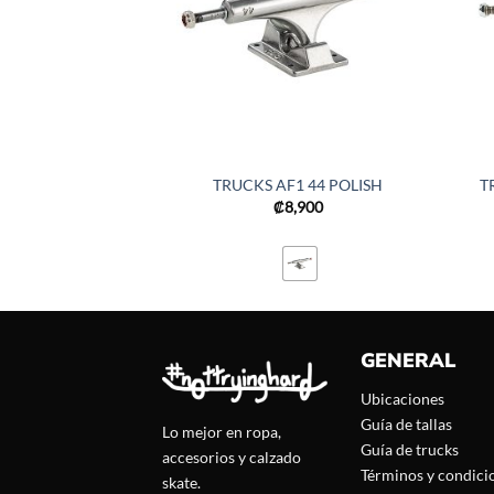
TRUCKS AF1 44 POLISH
T
₡
8,900
GENERAL
Ubicaciones
Guía de tallas
Lo mejor en ropa,
Guía de trucks
accesorios y calzado
Términos y condici
skate.