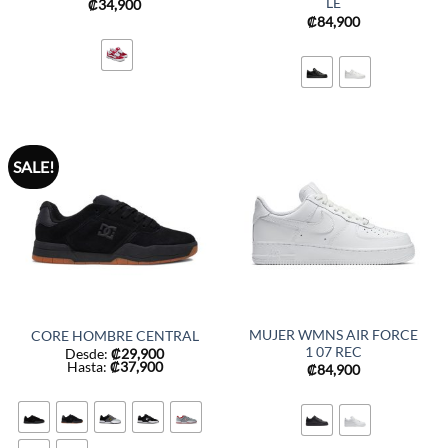
LE
₡
34,900
₡
84,900
SALE!
MUJER WMNS AIR FORCE
CORE HOMBRE CENTRAL
1 07 REC
Desde:
₡
29,900
Hasta:
₡
37,900
₡
84,900