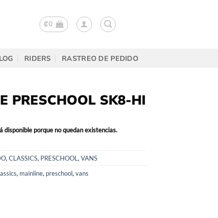
₡
0
LOG
RIDERS
RASTREO DE PEDIDO
E PRESCHOOL SK8-HI
á disponible porque no quedan existencias.
DO
,
CLASSICS
,
PRESCHOOL
,
VANS
lassics
,
mainline
,
preschool
,
vans