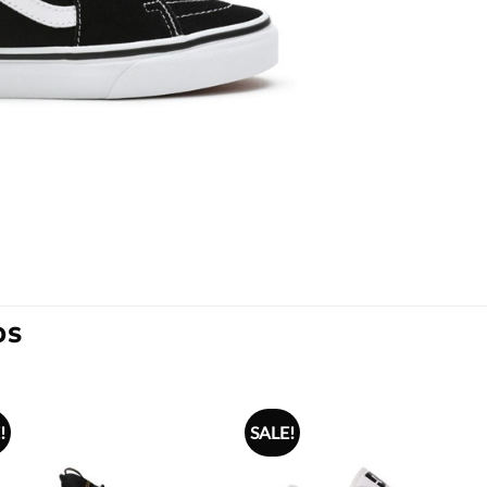
OS
!
SALE!