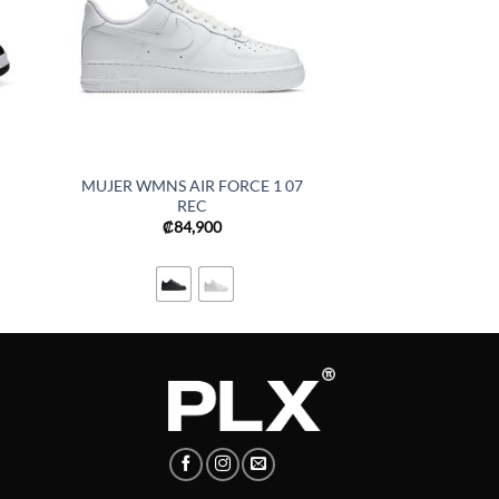
MUJER WMNS AIR FORCE 1 07
REC
₡
84,900