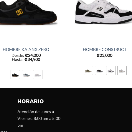
HOMBRE KALYNX ZERO
HOMBRE CONSTRUCT
Desde:
₡
24,000
₡
23,000
Hasta:
₡
34,900
HORARIO
Atención de Lunes a
Viernes: 8:00 am a 5:00
pm
ones