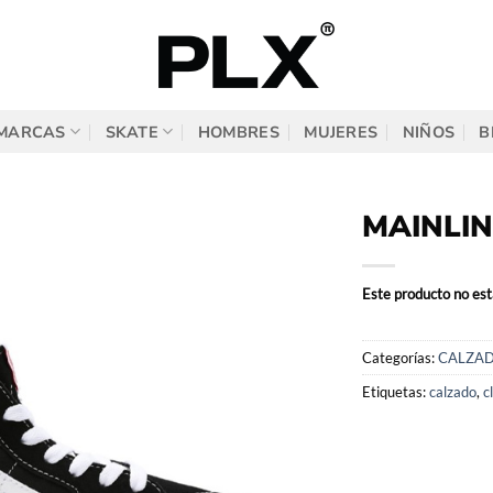
MARCAS
SKATE
HOMBRES
MUJERES
NIÑOS
B
MAINLIN
Este producto no est
Categorías:
CALZA
Etiquetas:
calzado
,
c