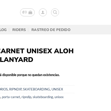
₡
0
LOG
RIDERS
RASTREO DE PEDIDO
CARNET UNISEX ALOH
 LANYARD
á disponible porque no quedan existencias.
RIOS
,
RIPNDIP
,
SKATEBOARDING
,
UNISEX
s
,
porta-carnet
,
ripndip
,
skateboarding
,
unisex