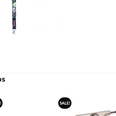
OS
!
SALE!