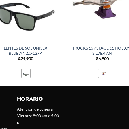
LENTES DE SOL UNISEX
TRUCKS 159 STAGE 11 HOLL
BLUELYN2.0-127P
SILVER AN
₡
29,900
₡
6,900
HORARIO
Atención de Lunes a
Viernes: 8:00 am a 5:00
pm
ones