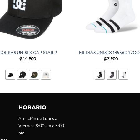
GORRAS UNISEX CAP STAR 2
MEDIAS UNISEX M556D17OG
₡
14,900
₡
7,900
HORARIO
Atención de Lunes a
Viernes: 8:00 am a 5:00
pm
ones