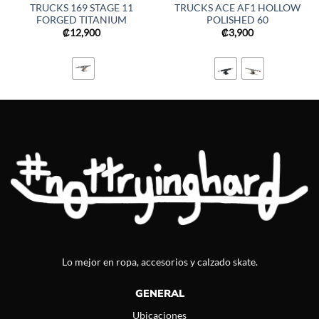
TRUCKS 169 STAGE 11
TRUCKS ACE AF1 HOLLOW
FORGED TITANIUM
POLISHED 60
₡
12,900
₡
3,900
Lo mejor en ropa, accesorios y calzado skate.
GENERAL
Ubicaciones