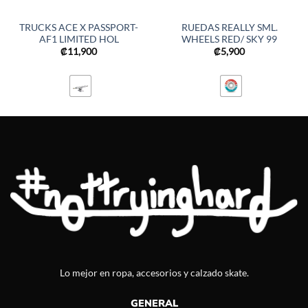
TRUCKS ACE X PASSPORT-
RUEDAS REALLY SML.
AF1 LIMITED HOL
WHEELS RED/ SKY 99
₡
11,900
₡
5,900
Lo mejor en ropa, accesorios y calzado skate.
GENERAL