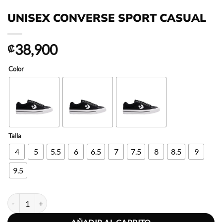
UNISEX CONVERSE SPORT CASUAL
38,900
₡
Color
Talla
4
5
5.5
6
6.5
7
7.5
8
8.5
9
9.5
UNISEX CONVERSE SPORT CASUAL cantidad