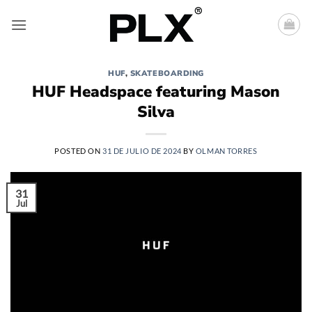
Saltar
al
contenido
HUF
,
SKATEBOARDING
HUF Headspace featuring Mason
Silva
POSTED ON
31 DE JULIO DE 2024
BY
OLMAN TORRES
31
Jul