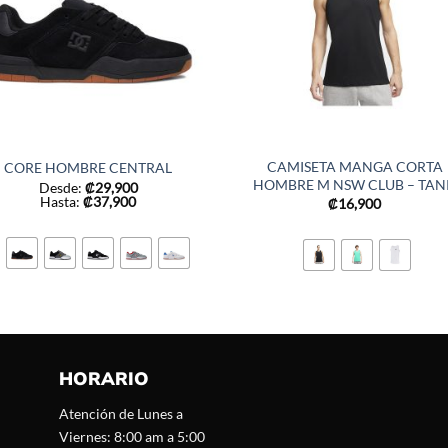
CAMISETA MANGA CORTA
CORE HOMBRE CENTRAL
HOMBRE M NSW CLUB – TAN
Desde:
₡
29,900
Hasta:
₡
37,900
₡
16,900
HORARIO
Atención de Lunes a
Viernes: 8:00 am a 5:00