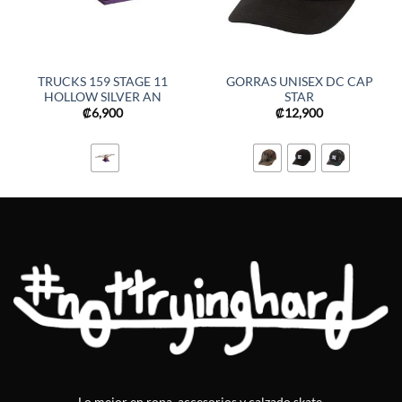
TRUCKS 159 STAGE 11
GORRAS UNISEX DC CAP
HOLLOW SILVER AN
STAR
₡
6,900
₡
12,900
Lo mejor en ropa, accesorios y calzado skate.