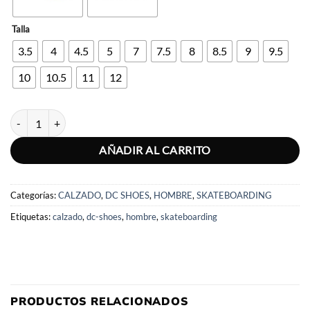
Talla
3.5
4
4.5
5
7
7.5
8
8.5
9
9.5
10
10.5
11
12
HOMBRE LYNX ZERO cantidad
AÑADIR AL CARRITO
Categorías:
CALZADO
,
DC SHOES
,
HOMBRE
,
SKATEBOARDING
Etiquetas:
calzado
,
dc-shoes
,
hombre
,
skateboarding
PRODUCTOS RELACIONADOS