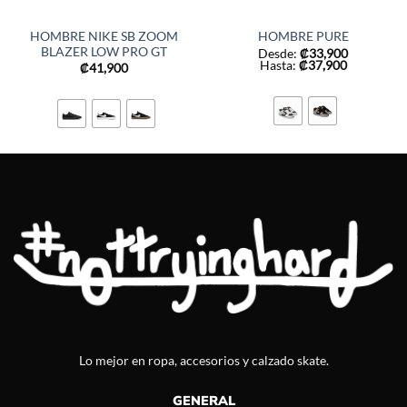
HOMBRE NIKE SB ZOOM
HOMBRE PURE
BLAZER LOW PRO GT
Desde:
₡
33,900
Hasta:
₡
37,900
₡
41,900
Lo mejor en ropa, accesorios y calzado skate.
GENERAL