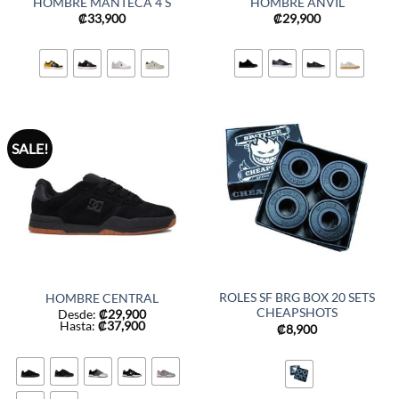
HOMBRE MANTECA 4 S
HOMBRE ANVIL
₡
33,900
₡
29,900
SALE!
ROLES SF BRG BOX 20 SETS
HOMBRE CENTRAL
CHEAPSHOTS
Desde:
₡
29,900
Hasta:
₡
37,900
₡
8,900