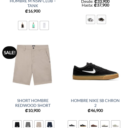
HOMBRE M NSW CLUB –
Desde:
₡
33,900
Hasta:
₡
37,900
TANK
₡
16,900
SALE!
SHORT HOMBRE
HOMBRE NIKE SB CHRON
REDWOOD SHORT
2
₡
10,900
₡
46,900