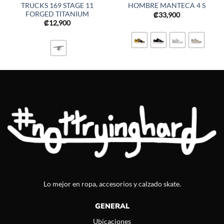
TRUCKS 169 STAGE 11
HOMBRE MANTECA 4 S
FORGED TITANIUM
₡
33,900
₡
12,900
Lo mejor en ropa, accesorios y calzado skate.
GENERAL
Ubicaciones