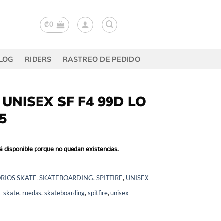
₡
0
LOG
RIDERS
RASTREO DE PEDIDO
UNISEX SF F4 99D LO
5
á disponible porque no quedan existencias.
RIOS SKATE
,
SKATEBOARDING
,
SPITFIRE
,
UNISEX
s-skate
,
ruedas
,
skateboarding
,
spitfire
,
unisex