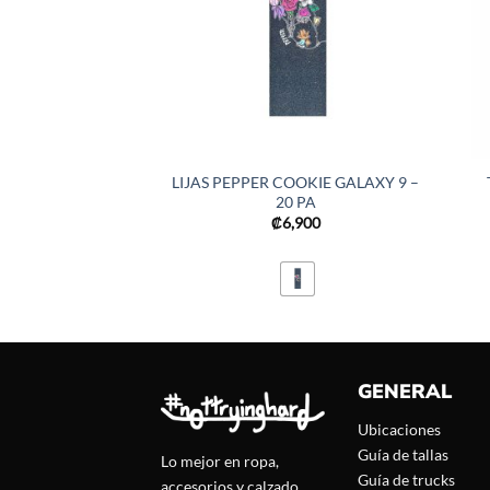
LIJAS PEPPER COOKIE GALAXY 9 –
20 PA
₡
6,900
GENERAL
Ubicaciones
Guía de tallas
Lo mejor en ropa,
Guía de trucks
accesorios y calzado