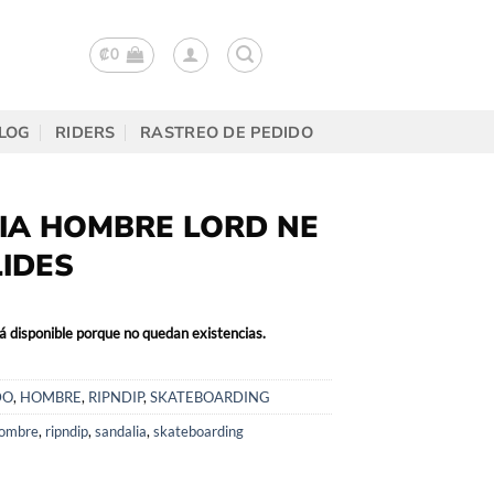
₡
0
LOG
RIDERS
RASTREO DE PEDIDO
IA HOMBRE LORD NE
IDES
á disponible porque no quedan existencias.
DO
,
HOMBRE
,
RIPNDIP
,
SKATEBOARDING
ombre
,
ripndip
,
sandalia
,
skateboarding