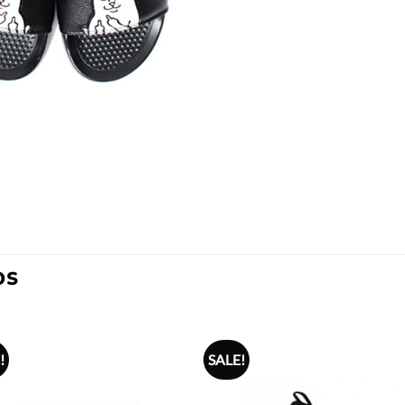
OS
!
SALE!