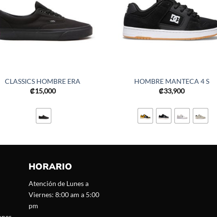
CLASSICS HOMBRE ERA
HOMBRE MANTECA 4 S
₡
15,000
₡
33,900
HORARIO
Atención de Lunes a
Viernes: 8:00 am a 5:00
pm
ones