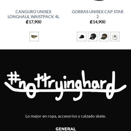
CANGURO UNISEX
GORRAS UNISEX CAP STAR
LONGHAUL WAISTPACK 4L
2
₡
17,900
₡
14,900
Lo mejor en ropa, accesorios y calzado skate.
GENERAL