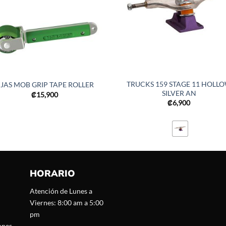
TRUCKS 159 STAGE 11 HOLL
IJAS MOB GRIP TAPE ROLLER
SILVER AN
₡
15,900
₡
6,900
HORARIO
Atención de Lunes a
Viernes: 8:00 am a 5:00
pm
ones