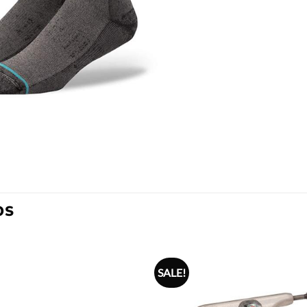
OS
SALE!