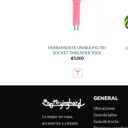
HERRAMIENTA UNISEX PIG TRI-
L
SOCKET THREADER TOOL
₡
5,000
GENERAL
Ubicaciones
Guía de tallas
Lo mejor en ropa,
Guía de trucks
accesorios y calzado
Términos y condici