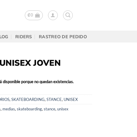
₡
0
LOG
RIDERS
RASTREO DE PEDIDO
UNISEX JOVEN
á disponible porque no quedan existencias.
RIOS
,
SKATEBOARDING
,
STANCE
,
UNISEX
s
,
medias
,
skateboarding
,
stance
,
unisex