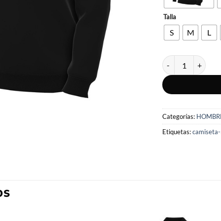
Talla
S
M
L
CAMISETA MANGA
Categorías:
HOMBR
Etiquetas:
camiseta
OS