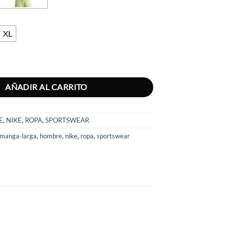
XL
 LARGA HOMBRE M NK CLUB BB CREW cantidad
AÑADIR AL CARRITO
E
,
NIKE
,
ROPA
,
SPORTSWEAR
-manga-larga
,
hombre
,
nike
,
ropa
,
sportswear