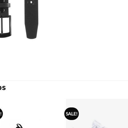
OS
!
SALE!