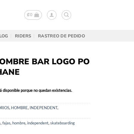
₡
0
LOG
RIDERS
RASTREO DE PEDIDO
HOMBRE BAR LOGO PO
HANE
á disponible porque no quedan existencias.
RIOS
,
HOMBRE
,
INDEPENDENT
,
s
,
fajas
,
hombre
,
independent
,
skateboarding