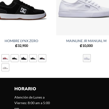
HOMBRE LYNX ZERO
MAINLINE JR MANUAL M
₡
32,900
₡
10,000
HORARIO
Atención de Lunes a
Viernes: 8:00 am a 5:00
pm