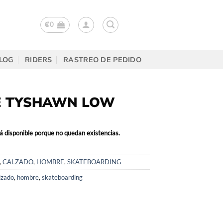
₡
0
LOG
RIDERS
RASTREO DE PEDIDO
 TYSHAWN LOW
á disponible porque no quedan existencias.
,
CALZADO
,
HOMBRE
,
SKATEBOARDING
lzado
,
hombre
,
skateboarding