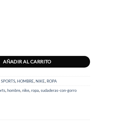
ORRO HOMBRE U NK SB FLC FZ HD ESSNTL LOGO cantidad
AÑADIR AL CARRITO
 SPORTS
,
HOMBRE
,
NIKE
,
ROPA
orts
,
hombre
,
nike
,
ropa
,
sudaderas-con-gorro