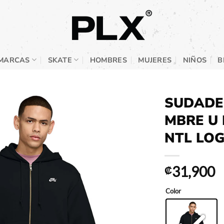
MARCAS
SKATE
HOMBRES
MUJERES
NIÑOS
B
SUDADE
MBRE U 
NTL LO
31,900
₡
Color