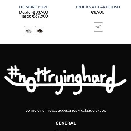
HOMBRE PURE
TRUCKS AF1 44 POLISH
Desde:
₡
33,900
₡
8,900
Hasta:
₡
37,900
Lo mejor en ropa, accesorios y calzado skate.
GENERAL