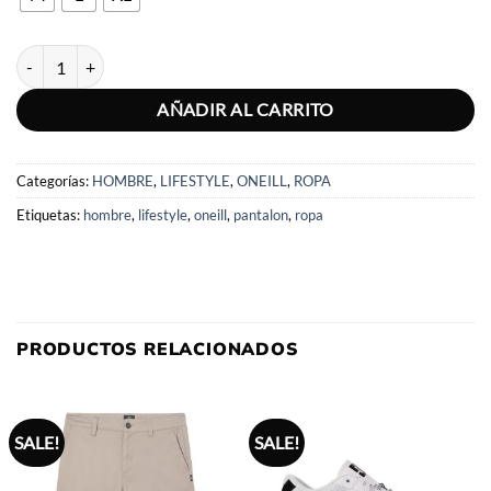
PANTALON HOMBRE VENTURE E-WAIST HYBRID PANT cantidad
AÑADIR AL CARRITO
Categorías:
HOMBRE
,
LIFESTYLE
,
ONEILL
,
ROPA
Etiquetas:
hombre
,
lifestyle
,
oneill
,
pantalon
,
ropa
PRODUCTOS RELACIONADOS
SALE!
SALE!