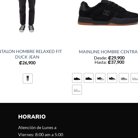
NTALON HOMBRE RELAXED FIT
MAINLINE HOMBRE CENTRA
DUCK JEAN
Desde:
₡
29,900
Hasta:
₡
37,900
₡
26,900
HORARIO
Atención de Lunes a
Viernes: 8:00 am a 5:00