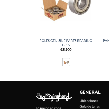
ROLES GENUINE PARTS BEARING
PA
GP-S
₡
5,900
GENERAL
Ubicaciones
Guía de tallas
Lo mejor en ropa,