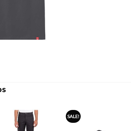
OS
SALE!